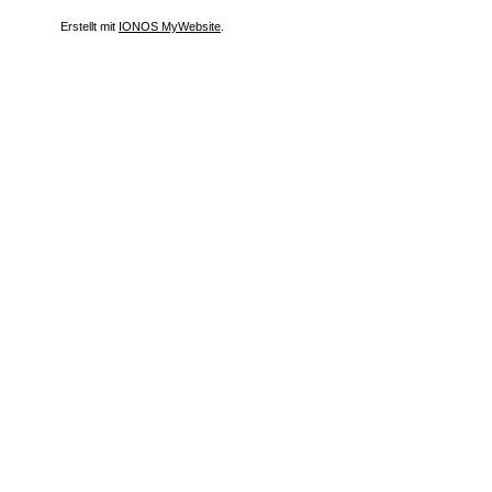
Erstellt mit
IONOS MyWebsite
.