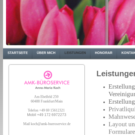
STARTSEITE
ÜBER MICH
LEISTUNGEN
HONORAR
KONTAK
Leistunge
Erstellung
Vereinigu
Am Ebelfeld 259
Erstellun
60488 Frankfurt/Main
Privatliqu
Telefon +49 69 15612321
Mobil +49 172 6972273
Mahnwes
Layout und
Mail koch@amk-bueroservice.de
Formulare